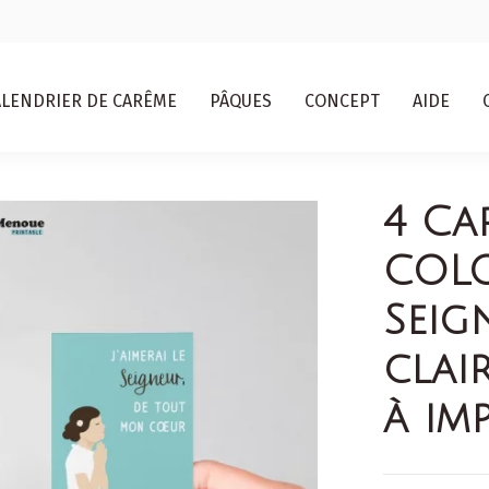
ALENDRIER DE CARÊME
PÂQUES
CONCEPT
AIDE
4 Ca
COLO
Seig
clai
à im