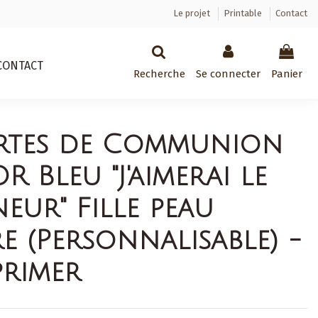
Le projet
Printable
Contact
CONTACT
Recherche
Se connecter
Panier
rtes de Communion
R Bleu "J'aimerai le
neur" Fille peau
re (Personnalisable) -
primer