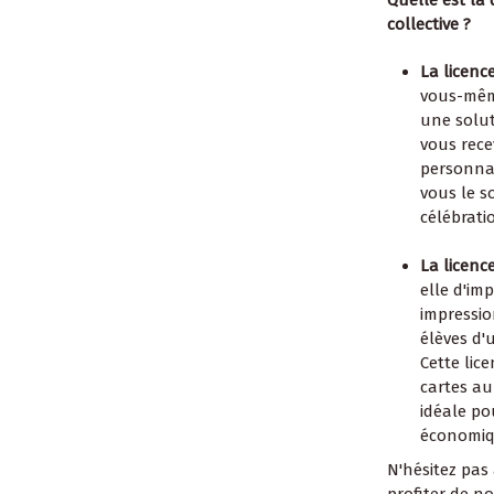
collective ?
La licenc
vous-même
une solut
vous rece
personnal
vous le s
célébrati
La licence
elle d'im
impressio
élèves d'
Cette lic
cartes au
idéale p
économiqu
N'hésitez pas 
profiter de n