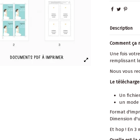
Description
Comment ça 
Une fois votre
remplissant le
Nous vous re
Le télécharg
Un fichie
un mode 
Format d'impre
Dimension d'un
Et hop ! En 3
Quelle est la