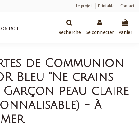
Le projet
Printable
Contact
CONTACT
Recherche
Se connecter
Panier
rtes de Communion
R Bleu "Ne crains
" Garçon peau claire
sonnalisable) - à
imer