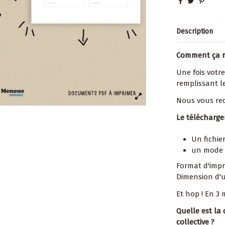
Description
Comment ça 
Une fois votre
remplissant le
Nous vous re
Le télécharg
Un fichie
un mode 
Format d'impre
Dimension d'un
Et hop ! En 3
Quelle est la
collective ?