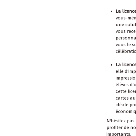
La licenc
vous-même
une solut
vous rece
personnal
vous le s
célébrati
La licence
elle d'im
impressio
élèves d'
Cette lic
cartes au
idéale p
économiqu
N'hésitez pas 
profiter de n
importants.