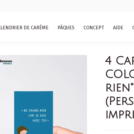
ALENDRIER DE CARÊME
PÂQUES
CONCEPT
AIDE
4 Ca
COLO
rien
(Per
impr