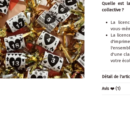
Quelle est l
collective ?
La licen
vous-mêm
La licenc
d'imprim
l'ensemb
d'une cla
votre éco
Détail de l'arti
Avis ❤️
(1)