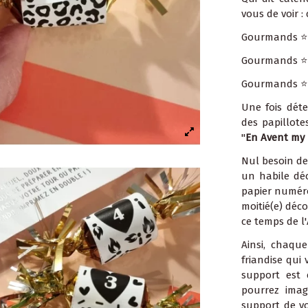
vous de voir :
Gourmands ⭐ 
Gourmands ⭐⭐
Gourmands ⭐⭐
Une fois déte
des papillot
"
En Avent my
Nul besoin de 
un habile dé
papier numéro
moitié(e) déc
ce temps de l'
Ainsi, chaque
friandise qui
support est 
pourrez imag
support de vo