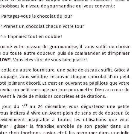
 choisissez le niveau de gourmandise qui vous convient :
Partagez-vous le chocolat du jour
️Prenez un chocolat chacun votre tour
⭐ Imprimez tout en double !
rminé votre niveau de gourmandise, il vous suffit de choisir
es ou toute autre douceur, puis de commander et d'imprimer
 LOVE
". Vous êtes sûre de vous faire plaisir !
colle ou autre fourniture, une paire de ciseaux suffit. Grâce à
coupage, vous viendrez recouvrir chaque chocolat d'un petit
té joliment décoré. Et c'est en ouvrant sa papillote que votre
ouvrira un petit message par jour pour mettre Dieu au cœur de
Avent à l'aide de missions concrètes et de citations.
er
 jour, du 1
au 24 décembre, vous dégusterez une petite
 vous incitera à vivre un Avent plein de sens et de douceur. Ce
évidemment adaptable à toutes les utilisations que vous
iner : glisser la friandise enrobée de son papier dans un
tre choix (pochons, casier, etc.), les regrouper dans une jolie