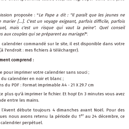
ssion proposée : "
Le Pape a dit : "Il paraît que les jeunes ne
 marier [...]. C'est un voyage exigeant, parfois difficile, parfois
tuel, mais c'est un risque qui vaut la peine". Quel conseil
s aux couples qui se préparent au mariage?
".
e calendrier commandé sur le site, il est disponible dans votre
(à l'endroit :
mes fichiers à télécharger
).
ement comprend :
e pour imprimer votre calendrier sans souci ;
r du calendrier en noir et blanc ;
s du PDF : Format imprimable A4 - 21 X 29.7 cm
te plus qu'à imprimer le fichier. Et hop! En 3 minutes vous avez
de entre les mains.
 l’Avent débute toujours 4 dimanches avant Noël. Pour des
er
ques nous avons retenu la période du 1
au 24 décembre, ce
 calendrier perpétuel.