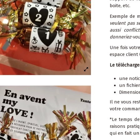
boite, etc.
Exemple de mi
veulent pas se
aussi conflic
donneriez-vou
Une fois votr
espace client 
Le télécharg
une notic
un fichie
Dimension
Il ne vous res
votre comman
*Le temps de
raisons prati
qui en fait un