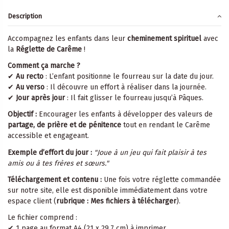
Description
Accompagnez les enfants dans leur
cheminement spirituel
avec
la
Réglette de Carême
!
Comment ça marche ?
✔
Au recto
: L’enfant positionne le fourreau sur la date du jour.
✔
Au verso
: Il découvre un effort à réaliser dans la journée.
✔
Jour après jour
: Il fait glisser le fourreau jusqu’à Pâques.
Objectif :
Encourager les enfants à développer des valeurs de
partage, de prière et de pénitence
tout en rendant le Carême
accessible et engageant.
Exemple d’effort du jour :
"Joue à un jeu qui fait plaisir à tes
amis ou à tes frères et sœurs."
Téléchargement et contenu :
Une fois votre réglette commandée
sur notre site, elle est disponible immédiatement dans votre
espace client (
rubrique : Mes fichiers à télécharger
).
Le fichier comprend :
✔ 1 page au format A4 (21 x 29,7 cm) à imprimer.